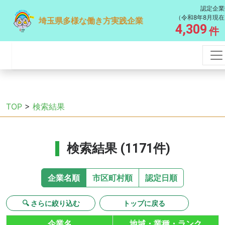
認定企業
（令和8年8月現在
埼玉県多様な働き方実践企業
4,309
件
TOP
>
検索結果
検索結果 (1171件)
企業名順
市区町村順
認定日順
🔍 さらに絞り込む
トップに戻る
企業名
地域・業種・ランク