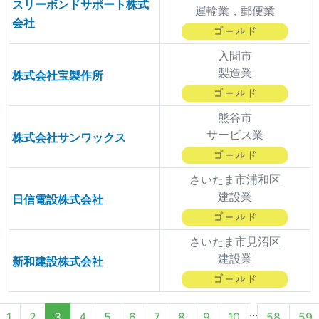
スリーボンドサポート株式
運輸業，郵便業
会社
入間市
製造業
株式会社宝製作所
熊谷市
サービス業
株式会社サンワックス
さいたま市浦和区
建設業
日信電設株式会社
さいたま市見沼区
建設業
新和建設株式会社
...
1
2
3
4
5
6
7
8
9
10
58
59