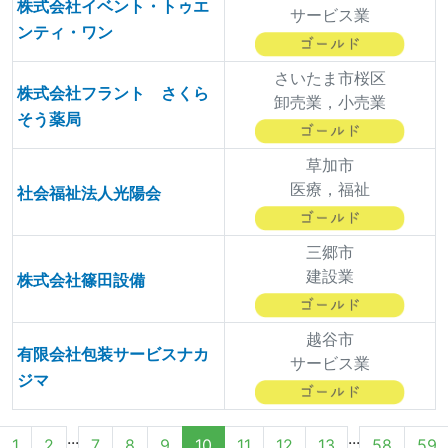
株式会社イベント・トゥエ
サービス業
ンティ・ワン
さいたま市桜区
株式会社フラント さくら
卸売業，小売業
そう薬局
草加市
医療，福祉
社会福祉法人光陽会
三郷市
建設業
株式会社篠田設備
越谷市
有限会社包装サービスナカ
サービス業
ジマ
...
...
1
2
7
8
9
10
11
12
13
58
59