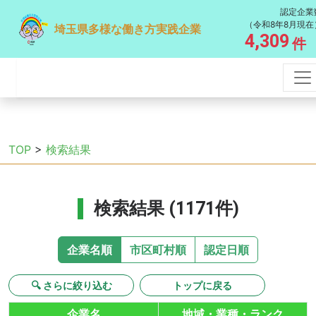
認定企業
（令和8年8月現在
埼玉県多様な働き方実践企業
4,309
件
TOP
>
検索結果
検索結果 (1171件)
企業名順
市区町村順
認定日順
🔍 さらに絞り込む
トップに戻る
企業名
地域・業種・ランク