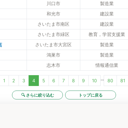
川口市
製造業
和光市
建設業
さいたま市南区
建設業
さいたま市緑区
教育，学習支援業
さいたま市大宮区
製造業
店
鴻巣市
製造業
志木市
情報通信業
...
1
2
3
4
5
6
7
8
9
10
80
81
🔍 さらに絞り込む
トップに戻る