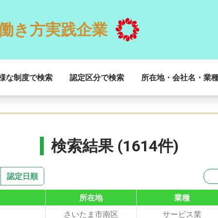
働き方実践企業
様な制度で検索
認定区分で検索
所在地・会社名・業
検索結果 (1614件)
認定日順
所在地
業種
さいたま市南区
サービス業