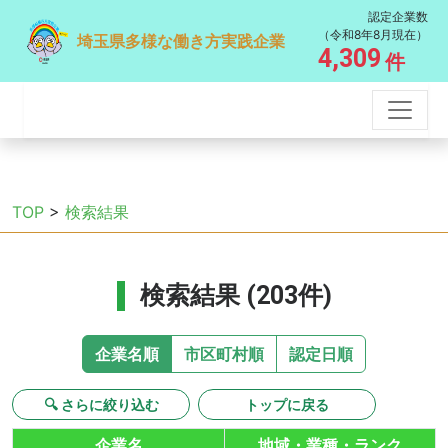
認定企業数
（令和8年8月現在）
埼玉県多様な働き方実践企業
4,309
件
TOP
>
検索結果
検索結果 (203件)
企業名順
市区町村順
認定日順
🔍 さらに絞り込む
トップに戻る
企業名
地域・業種・ランク