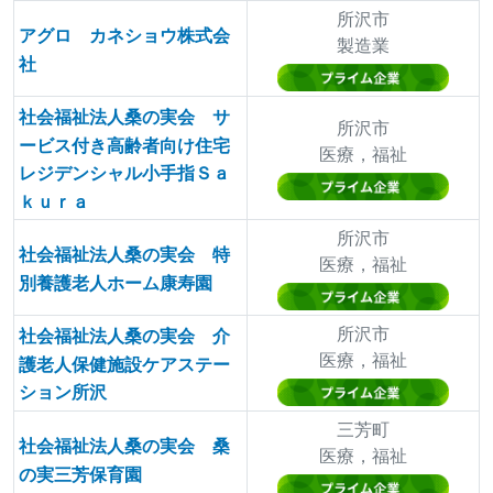
所沢市
アグロ カネショウ株式会
製造業
社
社会福祉法人桑の実会 サ
所沢市
ービス付き高齢者向け住宅
医療，福祉
レジデンシャル小手指Ｓａ
ｋｕｒａ
所沢市
社会福祉法人桑の実会 特
医療，福祉
別養護老人ホーム康寿園
所沢市
社会福祉法人桑の実会 介
医療，福祉
護老人保健施設ケアステー
ション所沢
三芳町
社会福祉法人桑の実会 桑
医療，福祉
の実三芳保育園