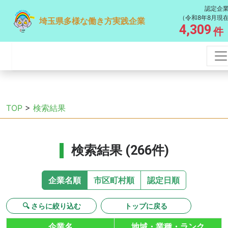
認定企
（令和8年8月現
埼玉県多様な働き方実践企業
4,309
件
TOP
>
検索結果
検索結果 (266件)
企業名順
市区町村順
認定日順
🔍 さらに絞り込む
トップに戻る
企業名
地域・業種・ランク