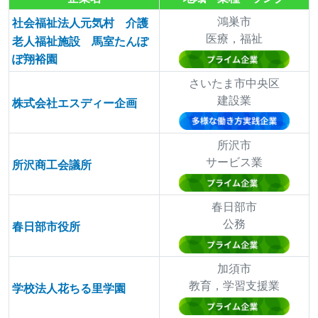
鴻巣市
社会福祉法人元気村 介護
医療，福祉
老人福祉施設 馬室たんぽ
ぽ翔裕園
さいたま市中央区
建設業
株式会社エスディー企画
所沢市
サービス業
所沢商工会議所
春日部市
公務
春日部市役所
加須市
教育，学習支援業
学校法人花ちる里学園