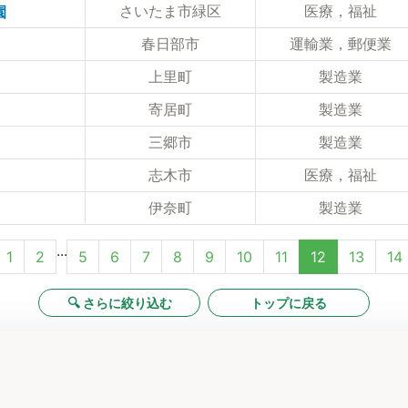
さいたま市緑区
医療，福祉
園
春日部市
運輸業，郵便業
上里町
製造業
寄居町
製造業
三郷市
製造業
志木市
医療，福祉
伊奈町
製造業
...
1
2
5
6
7
8
9
10
11
12
13
14
🔍 さらに絞り込む
トップに戻る