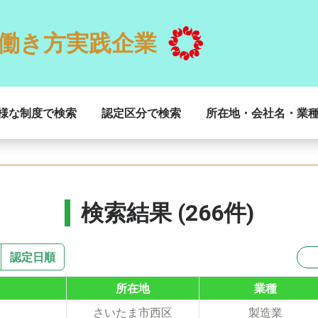
働き方実践企業
様な制度で検索
認定区分で検索
所在地・会社名・業
検索結果 (266件)
認定日順
所在地
業種
さいたま市西区
製造業