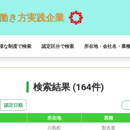
働き方実践企業
様な制度で検索
認定区分で検索
所在地・会社名・業
検索結果 (164件)
認定日順
所在地
業種
川島町
製造業