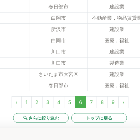
春日部市
建設業
白岡市
不動産業，物品賃貸
所沢市
建設業
白岡市
医療，福祉
川口市
建設業
川口市
製造業
さいたま市大宮区
建設業
春日部市
医療，福祉
‹
1
2
3
4
5
6
7
8
9
›
🔍 さらに絞り込む
トップに戻る