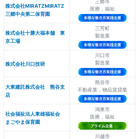
三郷市
株式会社MIRATZMIRATZ
医療，福祉
三郷中央第二保育園
三芳町
株式会社十勝大福本舗 東
製造業
京工場
川口市
製造業
株式会社川口技研
熊谷市
大東建託株式会社 熊谷支
不動産業，物品賃貸業
店
鴻巣市
社会福祉法人東雄福祉会
医療，福祉
まごやま保育園
川越市