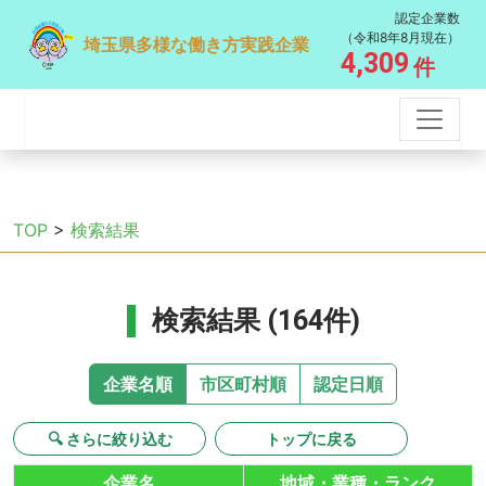
認定企業数
（令和8年8月現在）
埼玉県多様な働き方実践企業
4,309
件
TOP
>
検索結果
検索結果 (164件)
企業名順
市区町村順
認定日順
🔍 さらに絞り込む
トップに戻る
企業名
地域・業種・ランク