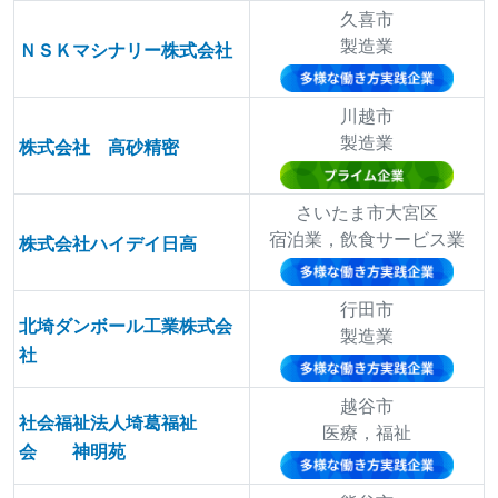
久喜市
製造業
ＮＳＫマシナリー株式会社
川越市
製造業
株式会社 高砂精密
さいたま市大宮区
宿泊業，飲食サービス業
株式会社ハイデイ日高
行田市
北埼ダンボール工業株式会
製造業
社
越谷市
社会福祉法人埼葛福祉
医療，福祉
会 神明苑