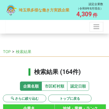
認定企業数
（令和8年8月現在）
埼玉県多様な働き方実践企業
4,309
件
TOP
>
検索結果
検索結果 (164件)
企業名順
市区町村順
認定日順
🔍 さらに絞り込む
トップに戻る
企業名
地域・業種・ランク