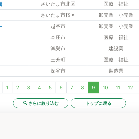
さいたま市北区
医療，福祉
園
さいたま市桜区
卸売業，小売業
越谷市
卸売業，小売業
ー
本庄市
医療，福祉
鴻巣市
建設業
三芳町
医療，福祉
深谷市
製造業
1
2
3
4
5
6
7
8
9
10
11
12
🔍 さらに絞り込む
トップに戻る