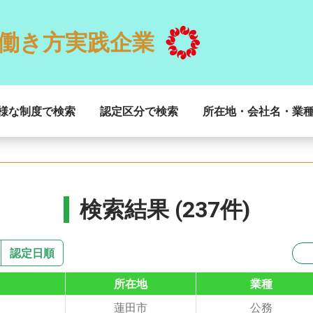
働き方実践企業
様な制度で検索
認定区分で検索
所在地・会社名・業
検索結果 (237件)
認定日順
所在地
業種
蓮田市
公務