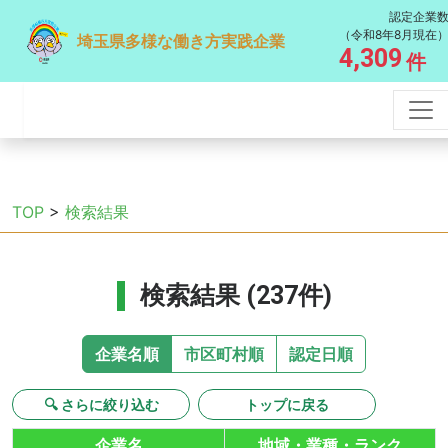
認定企業
（令和8年8月現在
埼玉県多様な働き方実践企業
4,309
件
TOP
>
検索結果
検索結果 (237件)
企業名順
市区町村順
認定日順
🔍 さらに絞り込む
トップに戻る
企業名
地域・業種・ランク