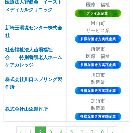
医療法人智健会 イースト
医療，福祉
メディカルクリニック
嵐山町
新埼玉環境センター株式会
サービス業
社
所沢市
社会福祉法人苗場福祉
医療，福祉
会 特別養護老人ホーム
ケアカレッジ
川口市
株式会社川口スプリング製
製造業
作所
加須市
製造業
株式会社山添製作所
‹
1
2
3
4
5
6
7
8
›