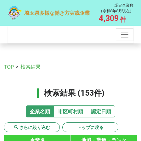
認定企業数
（令和8年8月現在）
埼玉県多様な働き方実践企業
4,309
件
TOP
>
検索結果
検索結果 (153件)
企業名順
市区町村順
認定日順
🔍 さらに絞り込む
トップに戻る
企業名
地域・業種・ランク