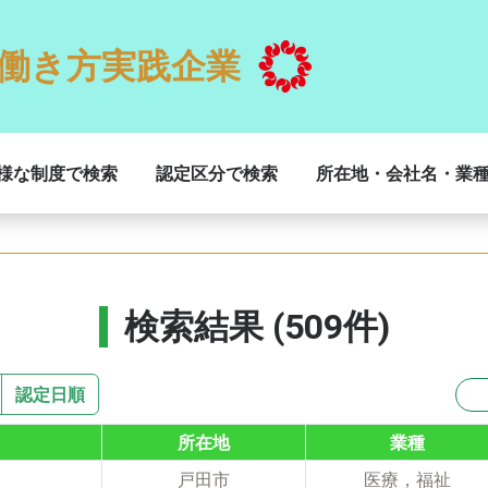
働き方実践企業
様な制度で検索
認定区分で検索
所在地・会社名・業
検索結果 (509件)
認定日順
所在地
業種
戸田市
医療，福祉