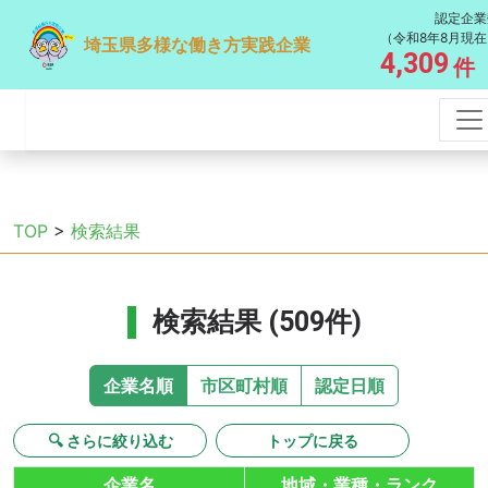
認定企業
（令和8年8月現在
埼玉県多様な働き方実践企業
4,309
件
TOP
>
検索結果
検索結果 (509件)
企業名順
市区町村順
認定日順
🔍 さらに絞り込む
トップに戻る
企業名
地域・業種・ランク