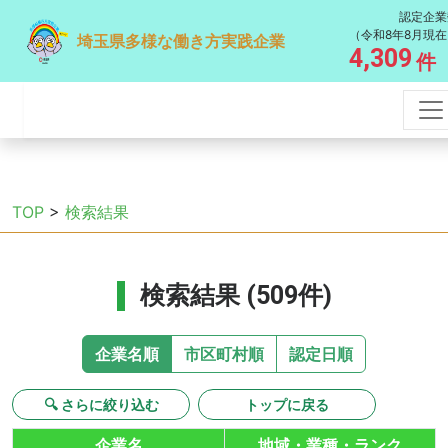
認定企業
（令和8年8月現在
埼玉県多様な働き方実践企業
4,309
件
TOP
>
検索結果
検索結果 (509件)
企業名順
市区町村順
認定日順
🔍 さらに絞り込む
トップに戻る
企業名
地域・業種・ランク