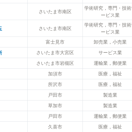
学術研究，専門・技術
さいたま市南区
ービス業
学術研究，専門・技術
さいたま市南区
玉
ービス業
富士見市
卸売業，小売業
さいたま市大宮区
サービス業
所
さいたま市岩槻区
運輸業，郵便業
加須市
医療，福祉
所沢市
医療，福祉
戸田市
製造業
草加市
製造業
戸田市
運輸業，郵便業
久喜市
医療，福祉