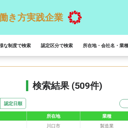
働き方実践企業
様な制度で検索
認定区分で検索
所在地・会社名・業
検索結果 (509件)
認定日順
所在地
業種
川口市
製造業