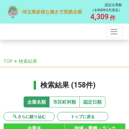
認定企業数
（令和8年8月現在）
埼玉県多様な働き方実践企業
4,309
件
TOP
>
検索結果
検索結果 (158件)
企業名順
市区町村順
認定日順
🔍 さらに絞り込む
トップに戻る
企業名
地域・業種・ランク