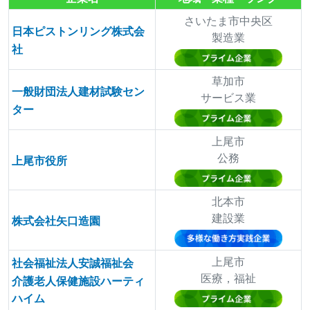
さいたま市中央区
日本ピストンリング株式会
製造業
社
草加市
一般財団法人建材試験セン
サービス業
ター
上尾市
公務
上尾市役所
北本市
建設業
株式会社矢口造園
上尾市
社会福祉法人安誠福祉会
医療，福祉
介護老人保健施設ハーティ
ハイム