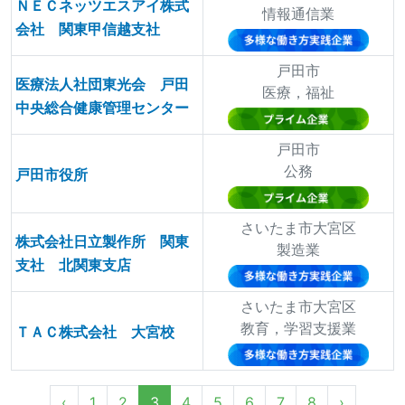
ＮＥＣネッツエスアイ株式
情報通信業
会社 関東甲信越支社
戸田市
医療法人社団東光会 戸田
医療，福祉
中央総合健康管理センター
戸田市
公務
戸田市役所
さいたま市大宮区
株式会社日立製作所 関東
製造業
支社 北関東支店
さいたま市大宮区
教育，学習支援業
ＴＡＣ株式会社 大宮校
‹
1
2
3
4
5
6
7
8
›