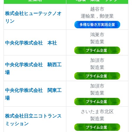
越谷市
株式会社ヒューテックノオ
運輸業，郵便業
リン
鴻巣市
製造業
中央化学株式会社 本社
加須市
中央化学株式会社 騎西工
製造業
場
加須市
中央化学株式会社 関東工
製造業
場
さいたま市北区
株式会社日立ニコトランス
製造業
ミッション