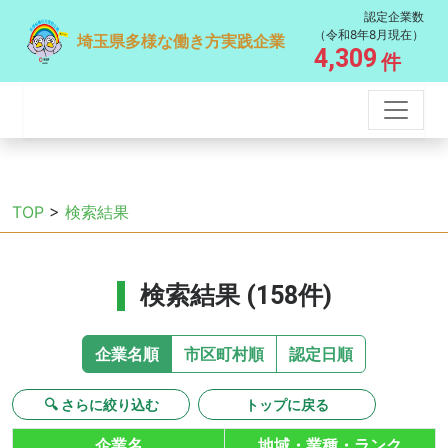
認定企業数
（令和8年8月現在）
埼玉県多様な働き方実践企業
4,309
件
TOP
>
検索結果
検索結果 (158件)
企業名順
市区町村順
認定日順
🔍 さらに絞り込む
トップに戻る
企業名
地域・業種・ランク