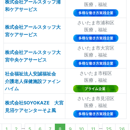
株式会社アールスタッフ浦
医療，福祉
和ケアサービス
さいたま市浦和区
株式会社アールスタッフ大
医療，福祉
宮ケアサービス
さいたま市大宮区
株式会社アールスタッフ大
医療，福祉
宮中央ケアサービス
さいたま市桜区
社会福祉法人安誠福祉会
医療，福祉
介護老人保健施設ファイン
ハイム
さいたま市見沼区
株式会社SOYOKAZE 大宮
医療，福祉
見沼ケアセンターそよ風
...
...
1
2
5
6
7
8
9
10
11
25
26