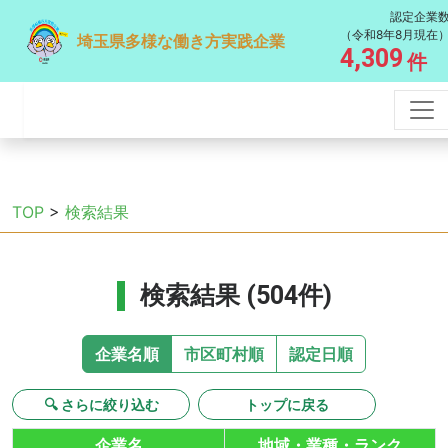
認定企業
（令和8年8月現在
埼玉県多様な働き方実践企業
4,309
件
TOP
>
検索結果
検索結果 (504件)
企業名順
市区町村順
認定日順
🔍 さらに絞り込む
トップに戻る
企業名
地域・業種・ランク