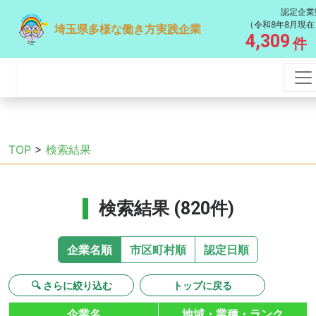
認定企業
（令和8年8月現在
埼玉県多様な働き方実践企業
4,309
件
TOP
>
検索結果
検索結果 (820件)
企業名順
市区町村順
認定日順
🔍 さらに絞り込む
トップに戻る
企業名
地域・業種・ランク