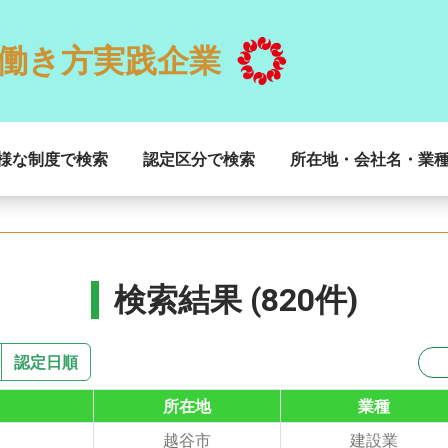
働き方実践企業
様な制度で検索
認定区分で検索
所在地・会社名・業
検索結果 (820件)
認定日順
所在地
業種
越谷市
建設業