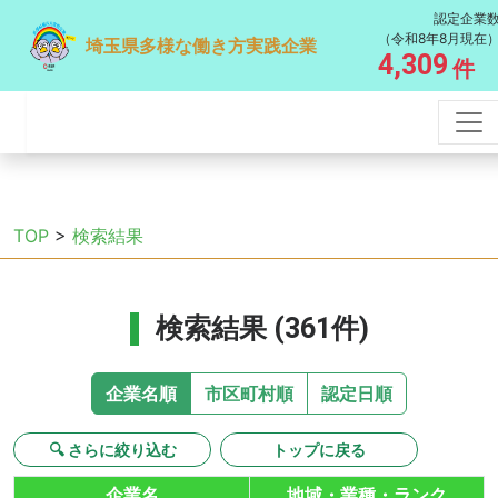
認定企業
（令和8年8月現在
埼玉県多様な働き方実践企業
4,309
件
TOP
>
検索結果
検索結果 (361件)
企業名順
市区町村順
認定日順
🔍 さらに絞り込む
トップに戻る
企業名
地域・業種・ランク