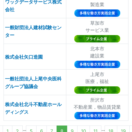
ワックデータサービス株式
製造業
会社
草加市
一般財団法人建材試験セン
サービス業
ター
北本市
建設業
株式会社矢口造園
上尾市
一般社団法人上尾中央医科
医療，福祉
グループ協議会
所沢市
株式会社北斗不動産ホール
不動産業，物品賃貸業
ディングス
...
...
1
2
5
6
7
8
9
10
11
18
19