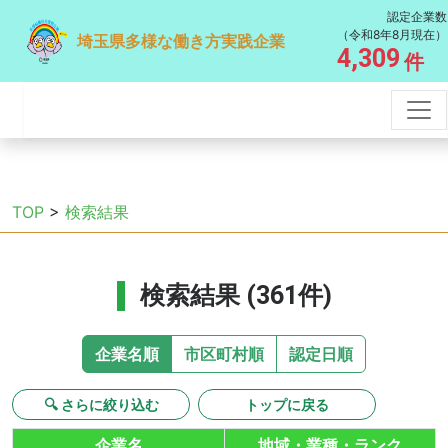
認定企業数
（令和8年8月現在）
埼玉県多様な働き方実践企業
4,309
件
TOP
>
検索結果
検索結果 (361件)
企業名順
市区町村順
認定日順
🔍 さらに絞り込む
トップに戻る
企業名
地域・業種・ランク