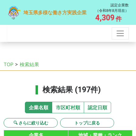
認定企業数
（令和8年8月現在）
埼玉県多様な働き方実践企業
4,309
件
TOP
>
検索結果
検索結果 (197件)
企業名順
市区町村順
認定日順
🔍 さらに絞り込む
トップに戻る
企業名
地域・業種・ランク