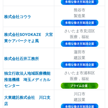
熊谷市
製造業
株式会社コウラ
さいたま市見沼区
株式会社SOYOKAZE 大宮
医療，福祉
東ケアパークそよ風
蓮田市
建設業
株式会社石井工務所
さいたま市浦和区
独立行政法人地域医療機能
医療，福祉
推進機構 埼玉メディカル
センター
川口市
大東建託株式会社 川口支
建設業
店