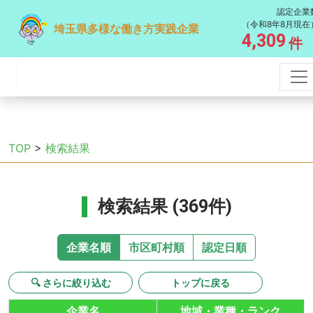
認定企業
（令和8年8月現在
埼玉県多様な働き方実践企業
4,309
件
TOP
>
検索結果
検索結果 (369件)
企業名順
市区町村順
認定日順
🔍 さらに絞り込む
トップに戻る
企業名
地域・業種・ランク