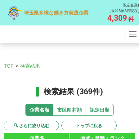
認定企業
（令和8年8月現在
埼玉県多様な働き方実践企業
4,309
件
TOP
>
検索結果
検索結果 (369件)
企業名順
市区町村順
認定日順
🔍 さらに絞り込む
トップに戻る
企業名
地域・業種・ランク