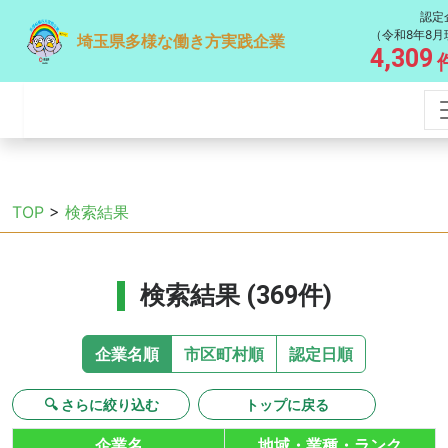
認定
（令和8年8月
埼玉県多様な働き方実践企業
4,309
TOP
>
検索結果
検索結果 (369件)
企業名順
市区町村順
認定日順
🔍 さらに絞り込む
トップに戻る
企業名
地域・業種・ランク