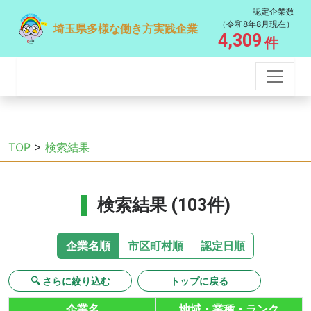
認定企業数
（令和8年8月現在）
埼玉県多様な働き方実践企業
4,309
件
TOP
>
検索結果
検索結果 (103件)
企業名順
市区町村順
認定日順
🔍 さらに絞り込む
トップに戻る
企業名
地域・業種・ランク