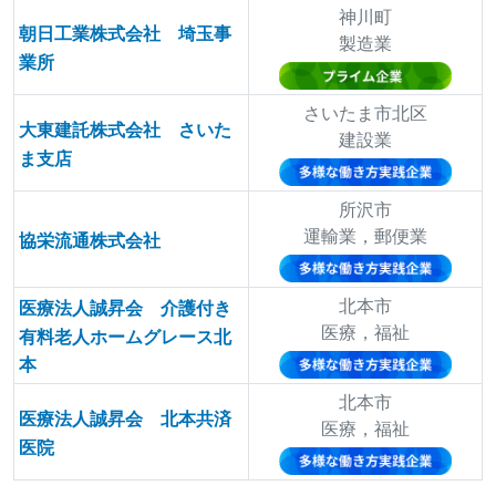
神川町
朝日工業株式会社 埼玉事
製造業
業所
さいたま市北区
大東建託株式会社 さいた
建設業
ま支店
所沢市
運輸業，郵便業
協栄流通株式会社
北本市
医療法人誠昇会 介護付き
医療，福祉
有料老人ホームグレース北
本
北本市
医療法人誠昇会 北本共済
医療，福祉
医院