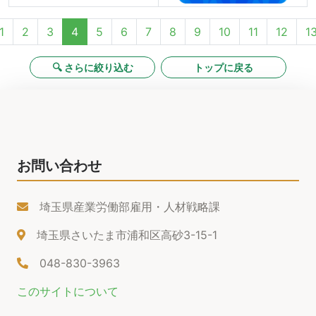
1
2
3
4
5
6
7
8
9
10
11
12
1
🔍 さらに絞り込む
トップに戻る
お問い合わせ
埼玉県産業労働部雇用・人材戦略課
埼玉県さいたま市浦和区高砂3-15-1
048-830-3963
このサイトについて