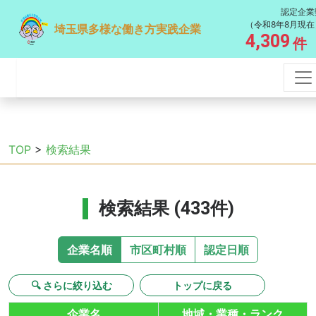
認定企業
（令和8年8月現在
埼玉県多様な働き方実践企業
4,309
件
TOP
>
検索結果
検索結果 (433件)
企業名順
市区町村順
認定日順
🔍 さらに絞り込む
トップに戻る
企業名
地域・業種・ランク