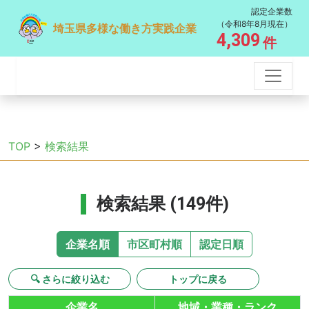
認定企業数
（令和8年8月現在）
埼玉県多様な働き方実践企業
4,309
件
TOP
>
検索結果
検索結果 (149件)
企業名順
市区町村順
認定日順
🔍 さらに絞り込む
トップに戻る
企業名
地域・業種・ランク