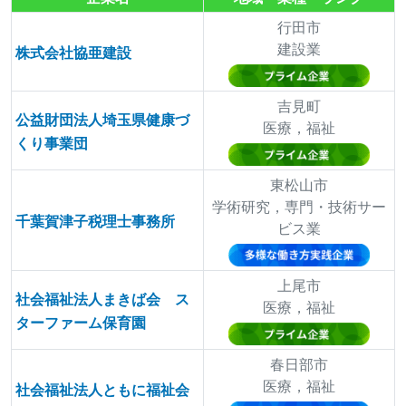
行田市
建設業
株式会社協亜建設
吉見町
公益財団法人埼玉県健康づ
医療，福祉
くり事業団
東松山市
学術研究，専門・技術サー
千葉賀津子税理士事務所
ビス業
上尾市
社会福祉法人まきば会 ス
医療，福祉
ターファーム保育園
春日部市
医療，福祉
社会福祉法人ともに福祉会