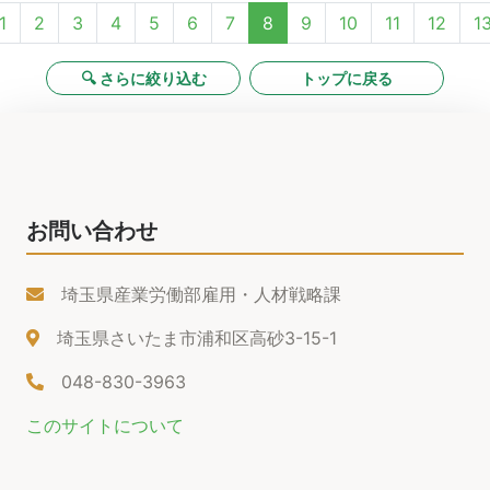
1
2
3
4
5
6
7
8
9
10
11
12
1
🔍 さらに絞り込む
トップに戻る
お問い合わせ
埼玉県産業労働部雇用・人材戦略課
埼玉県さいたま市浦和区高砂3-15-1
048-830-3963
このサイトについて