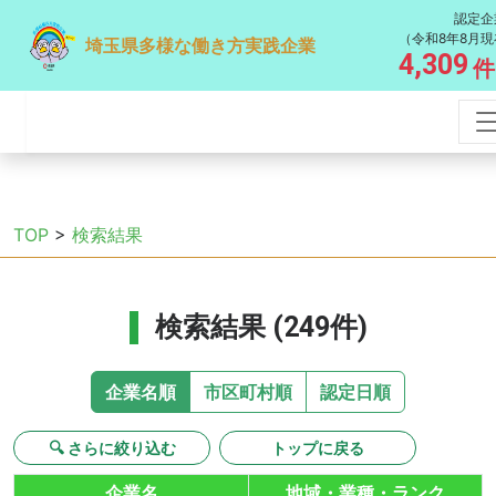
認定企
（令和8年8月現
埼玉県多様な働き方実践企業
4,309
件
TOP
>
検索結果
検索結果 (249件)
企業名順
市区町村順
認定日順
🔍 さらに絞り込む
トップに戻る
企業名
地域・業種・ランク