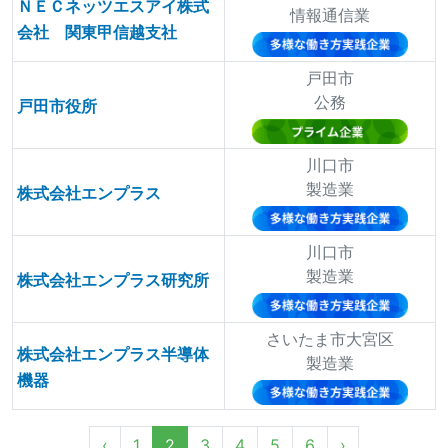
ＮＥＣネッツエスアイ株式
情報通信業
会社 関東甲信越支社
戸田市
公務
戸田市役所
川口市
製造業
株式会社エンプラス
川口市
製造業
株式会社エンプラス研究所
さいたま市大宮区
株式会社エンプラス半導体
製造業
機器
‹
1
2
3
4
5
6
›