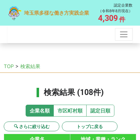
認定企業数
（令和8年8月現在）
埼玉県多様な働き方実践企業
4,309
件
TOP
>
検索結果
検索結果 (108件)
企業名順
市区町村順
認定日順
🔍 さらに絞り込む
トップに戻る
企業名
地域・業種・ランク