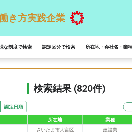
働き方実践企業
様な制度で検索
認定区分で検索
所在地・会社名・業
検索結果 (820件)
認定日順
所在地
業種
さいたま市大宮区
建設業