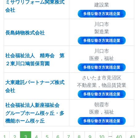
ミサワリフォーム関東株式
建設業
会社
川口市
製造業
長島鋳物株式会社
川口市
社会福祉法人 精寿会 第
医療，福祉
２東川口鳩笛保育園
さいたま市見沼区
大東建託パートナーズ株式
不動産業，物品賃貸業
会社
朝霞市
社会福祉法人新座福祉会
医療，福祉
グループホーム桜ヶ丘・多
機能ホーム桜ヶ丘
...
1
2
3
4
5
6
7
8
9
10
40
41