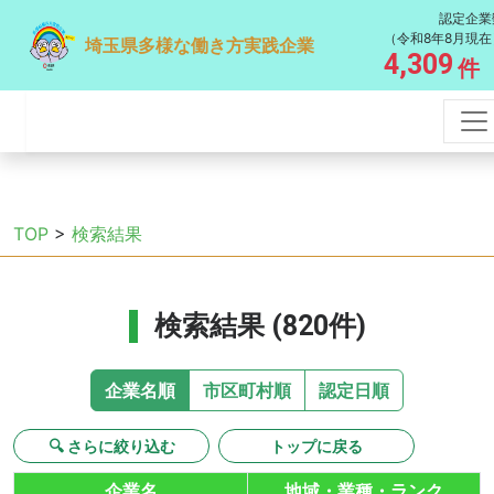
認定企業
（令和8年8月現在
埼玉県多様な働き方実践企業
4,309
件
TOP
>
検索結果
検索結果 (820件)
企業名順
市区町村順
認定日順
🔍 さらに絞り込む
トップに戻る
企業名
地域・業種・ランク