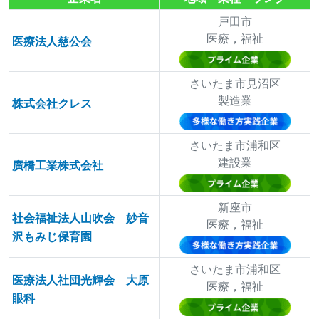
戸田市
医療，福祉
医療法人慈公会
さいたま市見沼区
製造業
株式会社クレス
さいたま市浦和区
建設業
廣橋工業株式会社
新座市
社会福祉法人山吹会 妙音
医療，福祉
沢もみじ保育園
さいたま市浦和区
医療法人社団光輝会 大原
医療，福祉
眼科