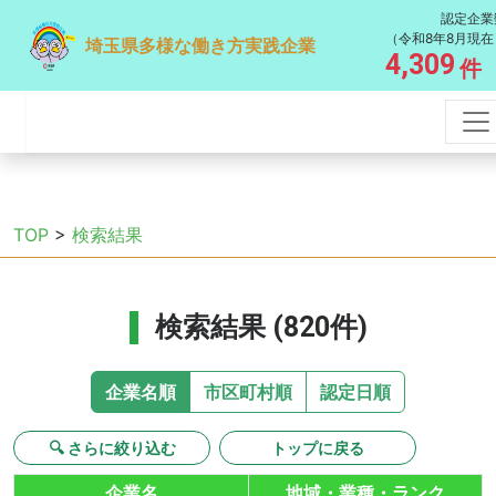
認定企業
（令和8年8月現在
埼玉県多様な働き方実践企業
4,309
件
TOP
>
検索結果
検索結果 (820件)
企業名順
市区町村順
認定日順
🔍 さらに絞り込む
トップに戻る
企業名
地域・業種・ランク