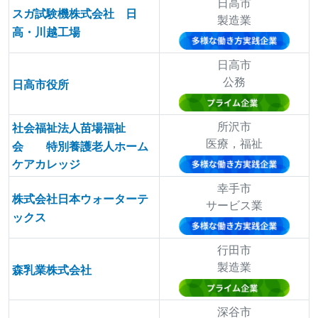
日高市
スガ試験機株式会社 日
製造業
高・川越工場
日高市
公務
日高市役所
所沢市
社会福祉法人苗場福祉
医療，福祉
会 特別養護老人ホーム
ケアカレッジ
幸手市
株式会社日本ウォーターテ
サービス業
ックス
行田市
製造業
森乳業株式会社
深谷市