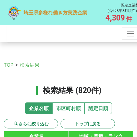
認定企業
（令和8年8月現在
埼玉県多様な働き方実践企業
4,309
件
TOP
>
検索結果
検索結果 (820件)
企業名順
市区町村順
認定日順
🔍 さらに絞り込む
トップに戻る
企業名
地域・業種・ランク