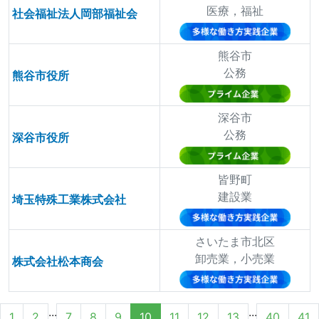
医療，福祉
社会福祉法人岡部福祉会
熊谷市
公務
熊谷市役所
深谷市
公務
深谷市役所
皆野町
建設業
埼玉特殊工業株式会社
さいたま市北区
卸売業，小売業
株式会社松本商会
...
...
1
2
7
8
9
10
11
12
13
40
41