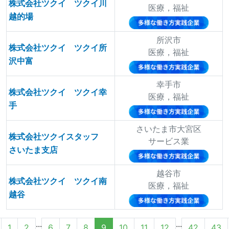
株式会社ツクイ ツクイ川
医療，福祉
越的場
所沢市
株式会社ツクイ ツクイ所
医療，福祉
沢中富
幸手市
株式会社ツクイ ツクイ幸
医療，福祉
手
さいたま市大宮区
株式会社ツクイスタッフ
サービス業
さいたま支店
越谷市
株式会社ツクイ ツクイ南
医療，福祉
越谷
...
...
1
2
6
7
8
9
10
11
12
42
43