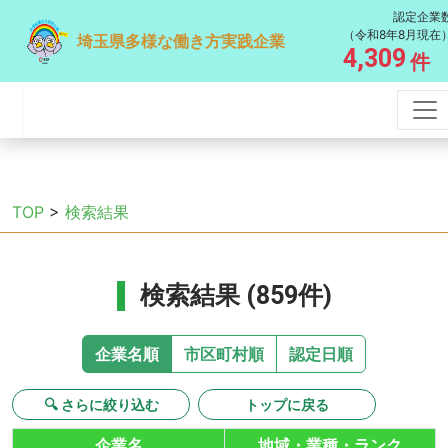
認定企業
（令和8年8月現在
埼玉県多様な働き方実践企業
4,309
件
TOP
>
検索結果
検索結果 (859件)
企業名順
市区町村順
認定日順
🔍 さらに絞り込む
トップに戻る
企業名
地域・業種・ランク