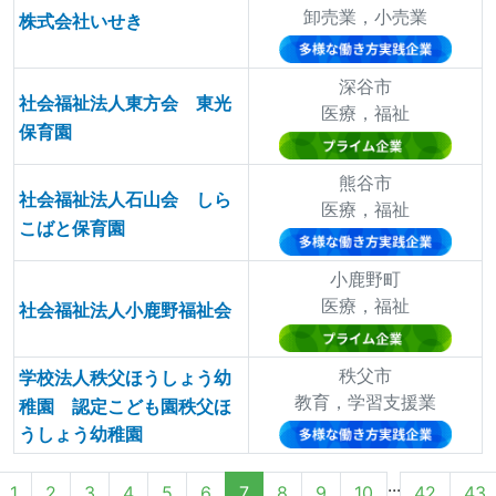
卸売業，小売業
株式会社いせき
深谷市
社会福祉法人東方会 東光
医療，福祉
保育園
熊谷市
社会福祉法人石山会 しら
医療，福祉
こばと保育園
小鹿野町
医療，福祉
社会福祉法人小鹿野福祉会
秩父市
学校法人秩父ほうしょう幼
教育，学習支援業
稚園 認定こども園秩父ほ
うしょう幼稚園
...
1
2
3
4
5
6
7
8
9
10
42
43