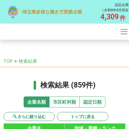
認定企業
（令和8年8月現在
埼玉県多様な働き方実践企業
4,309
件
TOP
>
検索結果
検索結果 (859件)
企業名順
市区町村順
認定日順
🔍 さらに絞り込む
トップに戻る
企業名
地域・業種・ランク