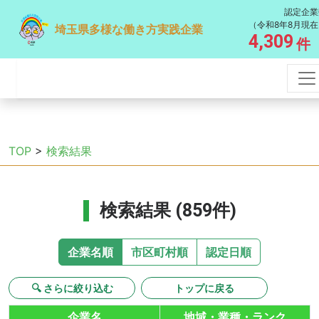
認定企業
（令和8年8月現在
埼玉県多様な働き方実践企業
4,309
件
TOP
>
検索結果
検索結果 (859件)
企業名順
市区町村順
認定日順
🔍 さらに絞り込む
トップに戻る
企業名
地域・業種・ランク